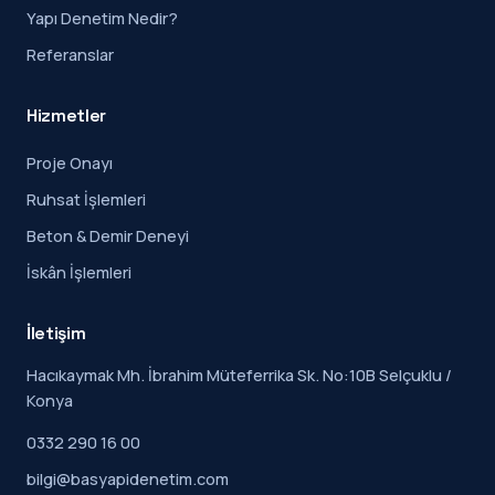
Yapı Denetim Nedir?
Referanslar
Hizmetler
Proje Onayı
Ruhsat İşlemleri
Beton & Demir Deneyi
İskân İşlemleri
İletişim
Hacıkaymak Mh. İbrahim Müteferrika Sk. No:10B Selçuklu /
Konya
0332 290 16 00
bilgi@basyapidenetim.com