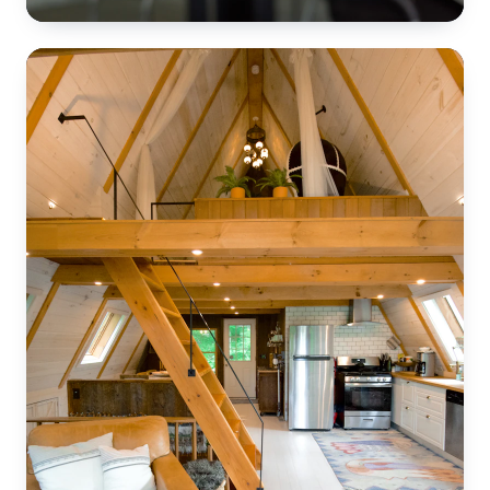
Beton Dökümü
Meram
📍 Konya