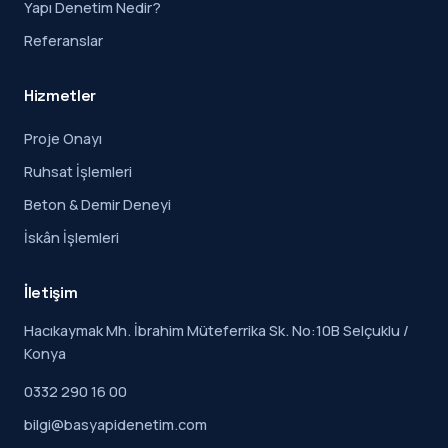
Yapı Denetim Nedir?
Referanslar
Hizmetler
Proje Onayı
Ruhsat İşlemleri
Beton & Demir Deneyi
İskân İşlemleri
İletişim
Hacıkaymak Mh. İbrahim Müteferrika Sk. No:10B Selçuklu /
Konya
0332 290 16 00
bilgi@basyapidenetim.com