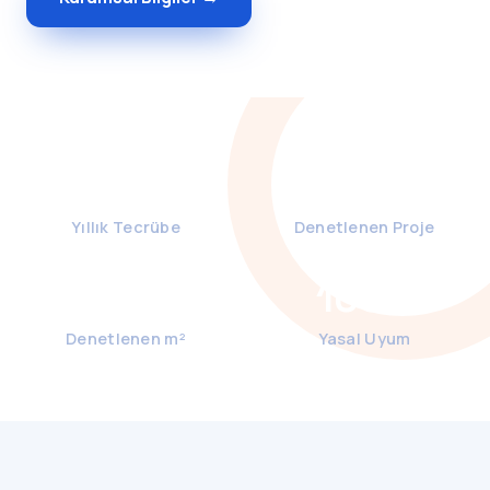
15+
850+
Yıllık Tecrübe
Denetlenen Proje
2.4M
100%
Denetlenen m²
Yasal Uyum