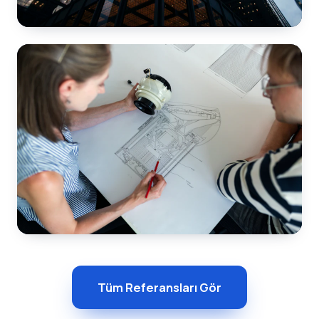
Yapı Denetim
Karapınar
📍 Konya
Beton Dökümü
Ereğli
Tüm Referansları Gör
📍 Konya